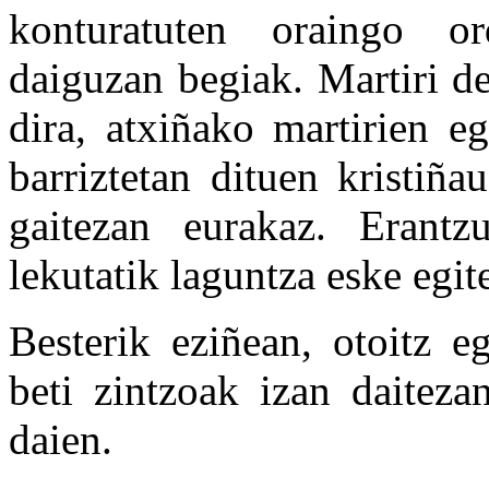
konturatuten oraingo or
daiguzan begiak. Martiri d
dira, atxiñako martirien e
barriztetan dituen kristiñ
gaitezan eurakaz. Erantz
lekutatik laguntza eske egit
Besterik eziñean, otoitz e
beti zintzoak izan daiteza
daien.