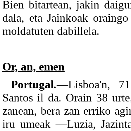
Bien bitartean, jakin daigu
dala, eta Jainkoak oraing
moldatuten dabillela.
Or, an, emen
Portugal
.
—Lisboa'n, 71
Santos il da
.
Orain 38 urte
zanean, bera zan erriko agi
iru umeak —Luzia, Jazinta