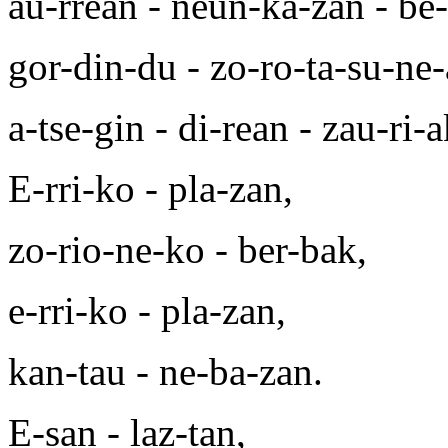
au-rrean - neun-ka-zan - be-
gor-din-du - zo-ro-ta-su-ne
a-tse-gin - di-rean - zau-ri-a
E-rri-ko - pla-zan,
zo-rio-ne-ko - ber-bak,
e-rri-ko - pla-zan,
kan-tau - ne-ba-zan.
E-san - laz-tan,