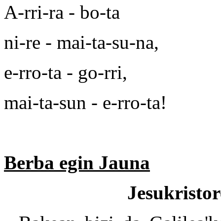
A-rri-ra - bo-ta
ni-re - mai-ta-su-na,
e-rro-ta - go-rri,
mai-ta-sun - e-rro-ta!
Berba egin Jauna
Jesukristo