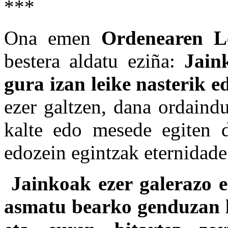
***
Ona emen
Ordenearen L
bestera aldatu eziña:
Jain
gura izan leike nasterik 
ezer galtzen, dana ordaind
kalte edo mesede egiten 
edozein egintzak eternidade
Jainkoak ezer galerazo 
asmatu bearko genduzan l