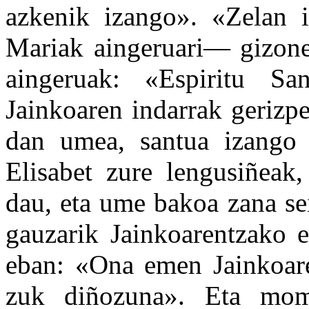
azkenik izango». «Zelan i
Mariak aingeruari— gizoneg
aingeruak: «Espiritu Sa
Jainkoaren indarrak gerizp
dan umea, santua izango
Elisabet zure lengusiñeak,
dau, eta ume bakoa zana sei
gauzarik Jainkoarentzako 
eban: «Ona emen Jainkoaren
zuk diñozuna». Eta mome