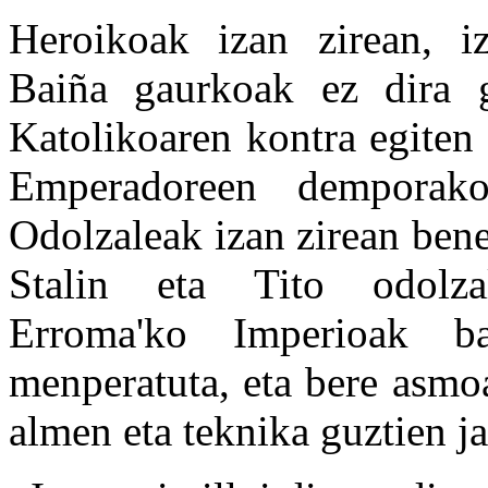
Heroikoak izan zirean, iz
Baiña gaurkoak ez dira g
Katolikoaren kontra egiten
Emperadoreen demporako
Odolzaleak izan zirean ben
Stalin eta Tito odolz
Erroma'ko Imperioak b
menperatuta, eta bere asmo
almen eta teknika guztien j