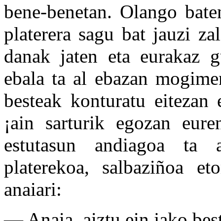
bene-benetan. Olango baten
platerera sagu bat jauzi za
danak jaten eta eurakaz gu
ebala ta al ebazan mogimen
besteak konturatu eitezan 
¡ain sarturik egozan eur
estutasun andiagoa ta 
platerekoa, salbaziñoa et
anaiari:
— Anaia, aiztu ein jako best