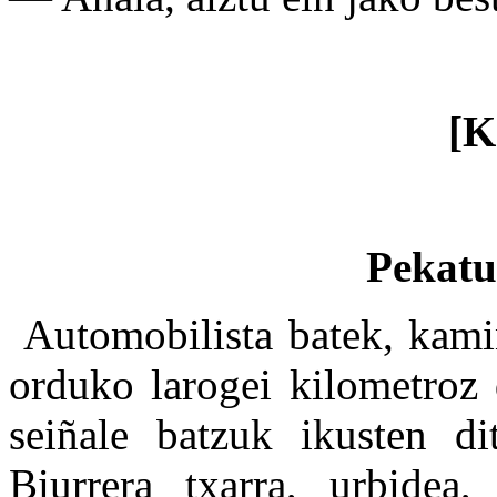
[K
Pekatu
Automobilista batek, kamiñ
orduko larogei kilometroz 
seiñale batzuk ikusten di
Biurrera txarra, urbidea,