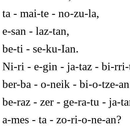
ta - mai-te - no-zu-la,
e-san - laz-tan,
be-ti - se-ku-Ian.
Ni-ri - e-gin - ja-taz - bi-rri
ber-ba - o-neik - bi-o-tze-an
be-raz - zer - ge-ra-tu - ja-t
a-mes - ta - zo-ri-o-ne-an?