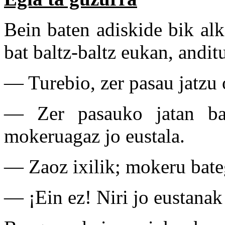
Bein baten adiskide bik al
bat baltz-baltz eukan, anditu
— Turebio, zer pasau jatzu 
— Zer pasauko jatan ba
mokeruagaz jo eustala.
— Zaoz ixilik; mokeru bateg
— ¡Ein ez! Niri jo eustana