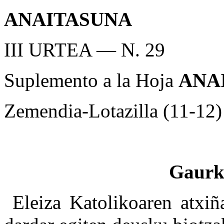
ANAITASUNA
III URTEA — N. 29
Suplemento a la Hoja
ANA
Zemendia-Lotazilla (11-12
Gaurk
Eleiza Katolikoaren atxiñ