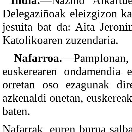
India.
—Naziño Alkartue
Delegaziñoak eleizgizon ka
jesuita bat da: Aita Jeron
Katolikoaren zuzendaria.
Nafarroa.
—Pamplonan, 
euskerearen ondamendia e
orretan oso ezagunak dir
azkenaldi onetan, euskereak
baten.
Nafarrak, euren burua salb