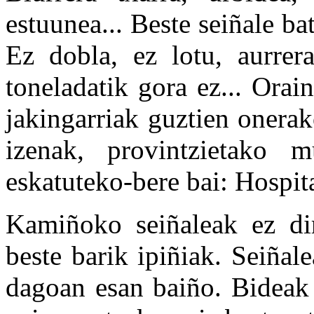
estuunea... Beste seiñale ba
Ez dobla, ez lotu, aurrera
toneladatik gora ez... Orai
jakingarriak guztien onerak
izenak, provintzietako m
eskatuteko-bere bai: Hospital
Kamiñoko seiñaleak ez dir
beste barik ipiñiak. Seiñal
dagoan esan baiño. Bideak 