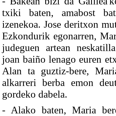
- Bakean bizi da Galilea'k
txiki baten, amabost bat
izenekoa. Jose deritxon mu
Ezkondurik egonarren, Mari
judeguen artean neskatill
joan baiño lenago euren etx
Alan ta guztiz-bere, Mar
alkarreri berba emon deut
gordeko dabela.
- Alako baten, Maria bere