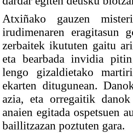
dardar egiten deusku biotza
Atxiñako gauzen mister
irudimenaren eragitasun g
zerbaitek ikututen gaitu a
eta bearbada invidia piti
lengo gizaldietako martir
ekarten ditugunean. Dano
azia, eta orregaitik danok
anaien egitada ospetsuen a
baillitzazan poztuten gara.