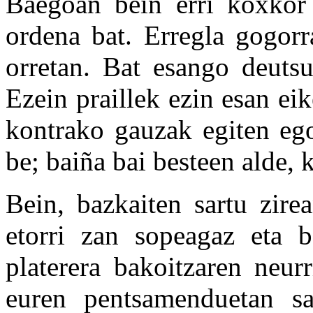
Baegoan bein erri koxkor b
ordena bat. Erregla gogor
orretan. Bat esango deutsu
Ezein praillek ezin esan ei
kontrako gauzak egiten ego
be; baiña bai besteen alde, 
Bein, bazkaiten sartu zire
etorri zan sopeagaz eta 
platerera bakoitzaren neurr
euren pentsamenduetan sa