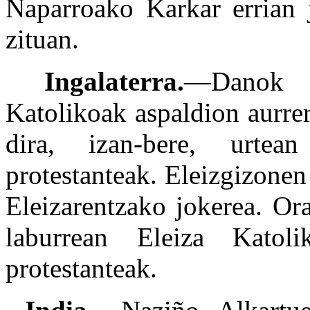
Naparroako Karkar errian j
zituan.
Ingalaterra.
—Danok d
Katolikoak aspaldion aurre
dira, izan-bere, urtea
protestanteak. Eleizgizone
Eleizarentzako jokerea. Or
laburrean Eleiza Katol
protestanteak.