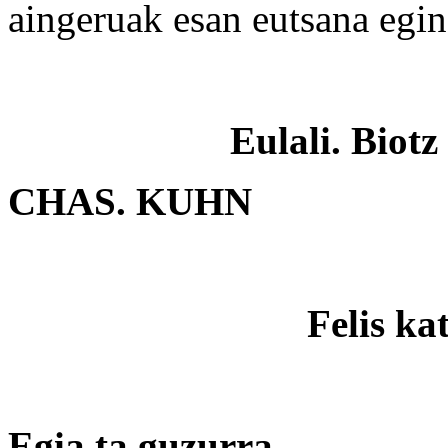
aingeruak esan eutsana egin
Eulali. Biot
CHAS. KUHN
Felis ka
Egia ta guzurra