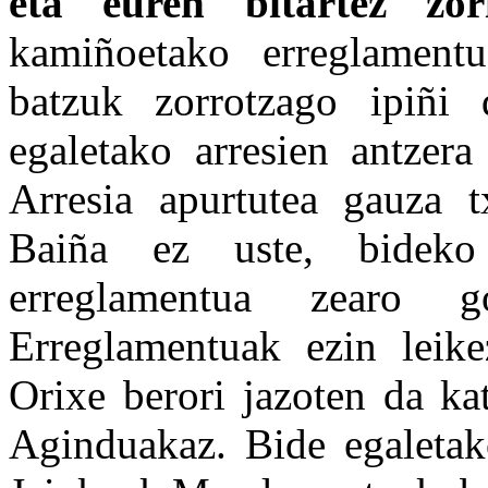
eta euren bitartez zo
kamiñoetako erreglamentu
batzuk zorrotzago ipiñi 
egaletako arresien antzera
Arresia apurtutea gauza tx
Baiña ez uste, bideko 
erreglamentua zearo 
Erreglamentuak ezin leike
Orixe berori jazoten da ka
Aginduakaz. Bide egaletako