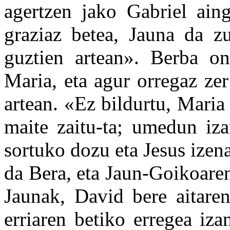
agertzen jako Gabriel ain
graziaz betea, Jauna da z
guztien artean». Berba on
Maria, eta agur orregaz ze
artean. «Ez bildurtu, Mari
maite zaitu-ta; umedun iza
sortuko dozu eta Jesus izen
da Bera, eta Jaun-Goikoare
Jaunak, David bere aitare
erriaren betiko erregea iz