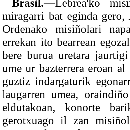
Brasil.
—Lebrea'ko misi
miragarri bat eginda gero,
Ordenako misiñolari nap
errekan ito bearrean egoza
bere burua uretara jaurtig
ume ur bazterrera eroan al 
guztiz indargaturik egonarr
laugarren umea, oraindiño 
eldutakoan, konorte bari
gerotxuago il zan misiñol