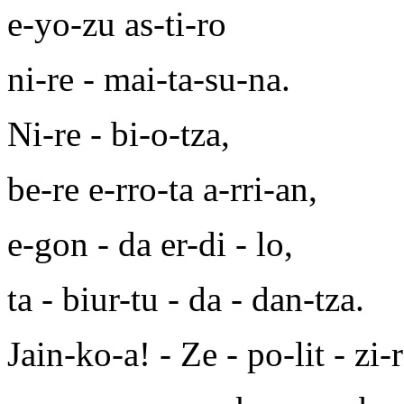
e-yo-zu as-ti-ro
ni-re - mai-ta-su-na.
Ni-re - bi-o-tza,
be-re e-rro-ta a-rri-an,
e-gon - da er-di - lo,
ta - biur-tu - da - dan-tza.
Jain-ko-a! - Ze - po-lit - zi-