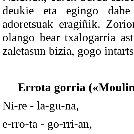
deukie eta egingo dabe
adoretsuak eragiñik. Zori
olango bear txalogarria ast
zaletasun bizia, gogo intart
Errota gorria
(«Moulin
Ni-re - la-gu-na,
e-rro-ta - go-rri-an,