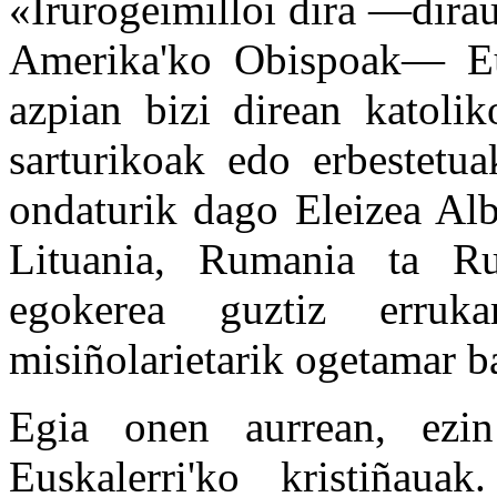
«Irurogeimilloi dira —dirau
Amerika'ko Obispoak— Eu
azpian bizi direan katolik
sarturikoak edo erbestetua
ondaturik dago Eleizea Alb
Lituania, Rumania ta Rus
egokerea guztiz erruk
misiñolarietarik ogetamar ba
Egia onen aurrean, ezi
Euskalerri'ko kristiñau