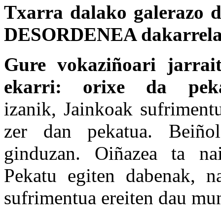
Txarra dalako galerazo d
DESORDENEA dakarrela
Gure vokaziñoari jarrai
ekarri: orixe da peka
izanik,
Jainkoak sufrimentu
zer dan pekatua. Beiñola
ginduzan. Oiñazea ta nai
Pekatu egiten dabenak, nai
sufrimentua ereiten dau mu