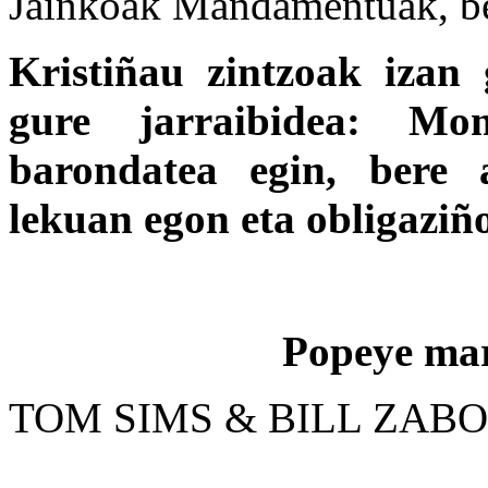
Jainkoak Mandamentuak, be
Kristiñau zintzoak izan
gure jarraibidea: Mo
barondatea egin, bere
lekuan egon eta obligaziño
Popeye mar
TOM SIMS & BILL ZAB