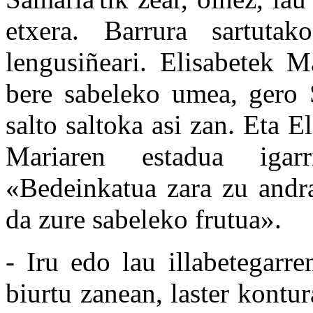
etxera. Barrura sartuta
lengusiñeari. Elisabetek M
bere sabeleko umea, gero 
salto saltoka asi zan. Eta E
Mariaren estadua igar
«Bedeinkatua zara zu andra
da zure sabeleko frutua».
- Iru edo lau illabetegarr
biurtu zanean, laster kontu