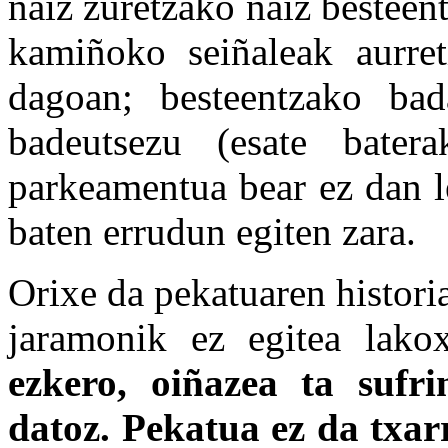
naiz zuretzako naiz besteen
kamiñoko seiñaleak aurret
dagoan; besteentzako bad
badeutsezu (esate bater
parkeamentua bear ez dan l
baten errudun egiten zara.
Orixe da pekatuaren historia
jaramonik ez egitea lako
ezkero, oiñazea ta sufr
datoz. Pekatua ez da txar