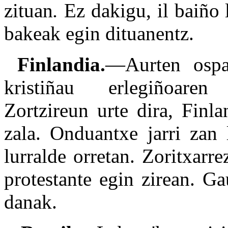
zituan
.
Ez dakigu, il baiño
bakeak egin dituanentz.
Finlandia.
—Aurten ospat
kristiñau erlegiñoaren 
Zortzireun urte dira, Finl
zala. Onduantxe jarri zan 
lurralde orretan. Zoritxarr
protestante egin zirean. G
danak.