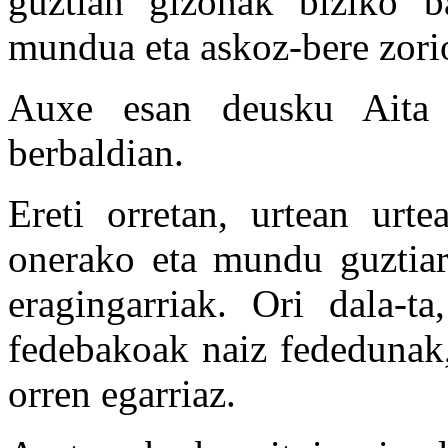
guztian gizonak biziko ba
mundua eta askoz-bere zori
Auxe esan deusku Aita S
berbaldian.
Ereti orretan, urtean urte
onerako eta mundu guztiar
eragingarriak. Ori dala-ta
fedebakoak naiz fededunak,
orren egarriaz.