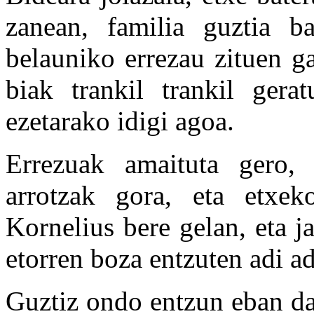
zanean, familia guztia b
belauniko errezau zituen g
biak trankil trankil gerat
ezetarako idigi agoa.
Errezuak amaituta gero, 
arrotzak gora, eta etxek
Kornelius bere gelan, eta j
etorren boza entzuten adi ad
Guztiz ondo entzun eban da