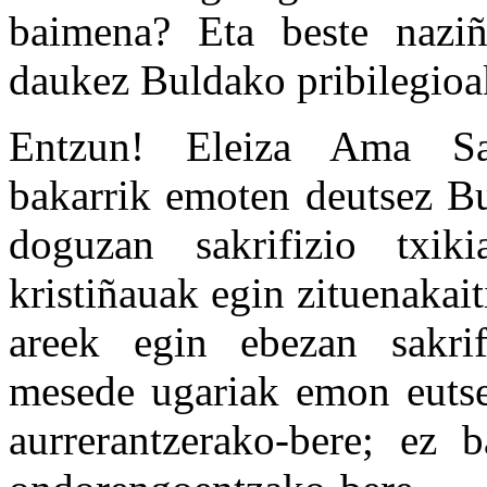
baimena? Eta beste naziño
daukez Buldako pribilegioa
Entzun! Eleiza Ama San
bakarrik emoten deutsez Bu
doguzan sakrifizio txiki
kristiñauak egin zituenakai
areek egin ebezan sakri
mesede ugariak emon eutsez
aurrerantzerako-bere; ez b