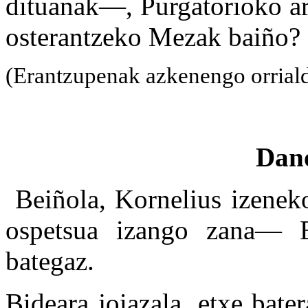
dituanak—, Purgatorioko ar
osterantzeko Mezak baiño?
(Erantzupenak azkenengo orrial
Dan
Beiñola, Kornelius izenek
ospetsua izango zana— E
bategaz.
Bideara joiazala, etxe bate