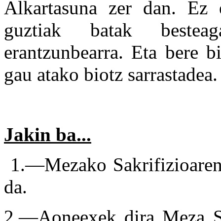
Alkartasuna zer dan. Ez e
guztiak batak bestea
erantzunbearra. Eta bere b
gau atako biotz sarrastadea.
Jakin ba...
1.—Mezako Sakrifizioaren 
da.
2.—Aoneexek dira Meza San