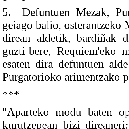
5.—Defuntuen Mezak, Pur
geiago balio, osterantzeko
direan aldetik, bardiñak d
guzti-bere, Requiem'eko m
esaten dira defuntuen alde;
Purgatorioko arimentzako p
***
"Aparteko modu baten op
kurutzepean bizi direaneri