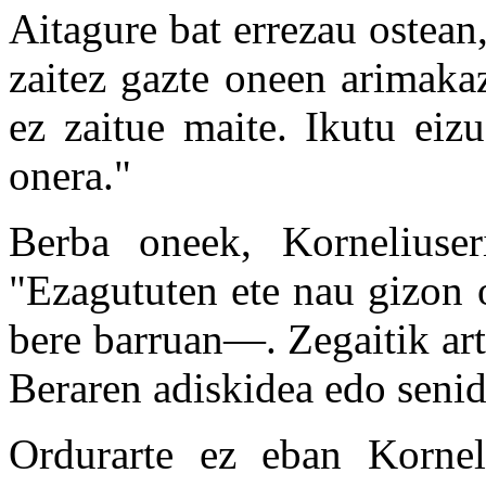
Aitagure bat errezau ostean
zaitez gazte oneen arimaka
ez zaitue maite. Ikutu eiz
onera."
Berba oneek, Korneliuser
"Ezagututen ete nau gizon
bere barruan—. Zegaitik art
Beraren adiskidea edo senid
Ordurarte ez eban Kornel