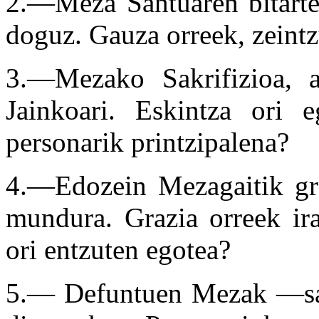
2.—Meza Santuaren bitarte
doguz. Gauza orreek, zeintz
3.—Mezako Sakrifizioa, a
Jainkoari. Eskintza ori 
personarik printzipalena?
4.—Edozein Mezagaitik gra
mundura. Grazia orreek ir
ori entzuten egotea?
5.— Defuntuen Mezak —saze