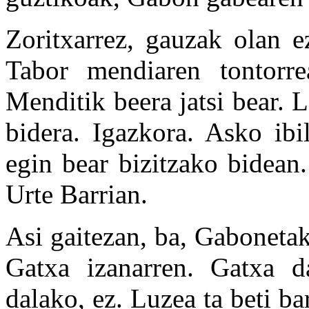
Zoritxarrez, gauzak olan e
Tabor mendiaren tontorre
Menditik beera jatsi bear. 
bidera. Igazkora. Asko ibi
egin bear bizitzako bidean. 
Urte Barrian.
Asi gaitezan, ba, Gabonetak
Gatxa izanarren. Gatxa d
dalako, ez. Luzea ta beti b