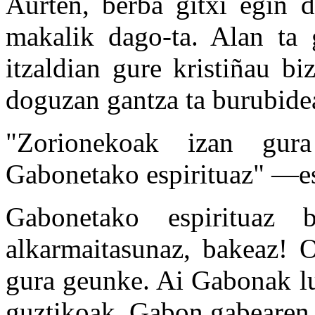
Aurten, berba gitxi egin d
makalik dago-ta. Alan ta g
itzaldian gure kristiñau bi
doguzan gantza ta burubide
"Zorionekoak izan gura
Gabonetako espirituaz" —es
Gabonetako espirituaz b
alkarmaitasunaz, bakeaz! O
gura geunke. Ai Gabonak lu
guztikoak, Gabon gabearen 