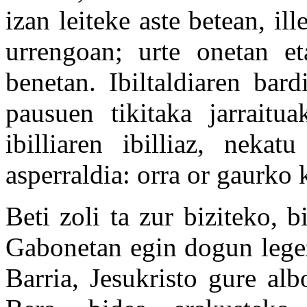
izan leiteke aste betean, il
urrengoan; urte onetan et
benetan. Ibiltaldiaren bar
pausuen tikitaka jarraitua
ibilliaren ibilliaz, nekat
asperraldia: orra or gaurko 
Beti zoli ta zur biziteko, 
Gabonetan egin dogun legez
Barria, Jesukristo gure al