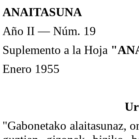
ANAITASUNA
Año II — Núm. 19
Suplemento a la Hoja
"AN
Enero 1955
Ur
"Gabonetako alaitasunaz, on