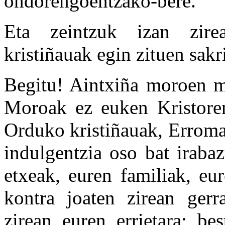
ondorengoentzako-bere.
Eta zeintzuk izan zire
kristiñauak egin zituen sakr
Begitu! Aintxiña moroen m
Moroak ez euken Kristore
Orduko kristiñauak, Erroma
indulgentzia oso bat irabaz
etxeak, euren familiak, eu
kontra joaten zirean gerra
zirean euren errietara; be