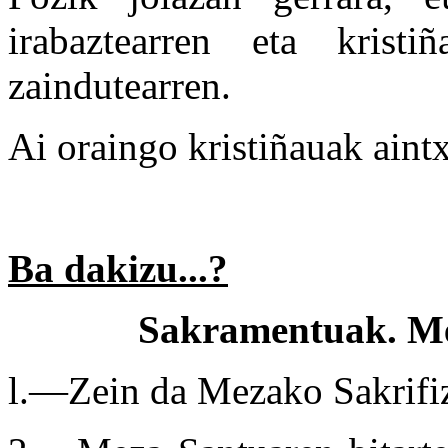
irabaztearren eta kristi
zaindutearren.
Ai oraingo kristiñauak ain
Ba dakizu...?
Sakramentuak. Me
l.—Zein da Mezako Sakrifizi