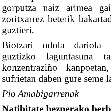
gorputza naiz arimea gai
zoritxarrez beterik bakart
guztieri.
Biotzari odola dariola 
guztizko laguntasuna ta
konzentraziño kanpoetan,
sufrietan daben gure seme l
Pio Amabigarrenak
Natibitate bezperako ber