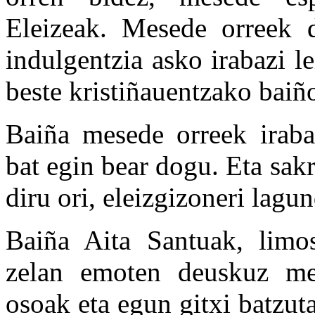
Eleizeak. Mesede orreek di
indulgentzia asko irabazi le
beste kristiñauentzako baiñ
Baiña mesede orreek irabaz
bat egin bear dogu. Eta sakr
diru ori, eleizgizoneri lagu
Baiña Aita Santuak, limosn
zelan emoten deuskuz mes
osoak eta egun gitxi batzuta