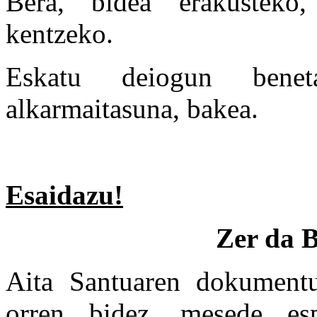
Bera, bidea erakusteko,
kentzeko.
Eskatu deiogun beneta
alkarmaitasuna, bakea.
Esaidazu!
Zer da 
Aita Santuaren dokument
orren bidez, mesede es