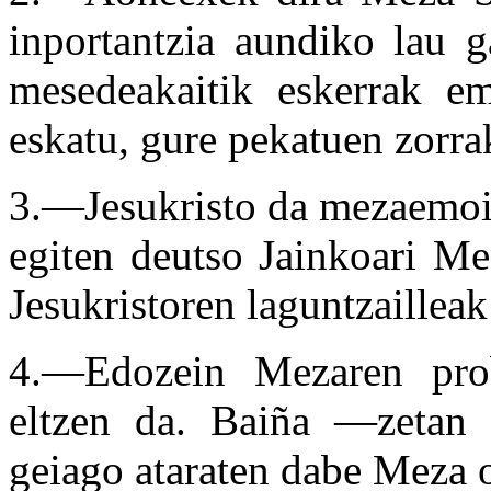
inportantzia aundiko lau g
mesedeakaitik eskerrak em
eskatu, gure pekatuen zorra
3.—Jesukristo da mezaemoill
egiten deutso Jainkoari Me
Jesukristoren laguntzailleak
4.—Edozein Mezaren probe
eltzen da. Baiña —zetan 
geiago ataraten dabe Meza 