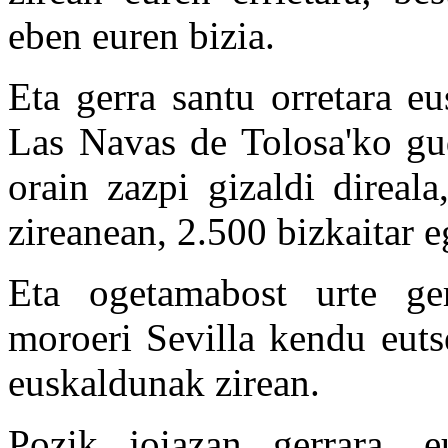
eben euren bizia.
Eta gerra santu orretara e
Las Navas de Tolosa'ko gud
orain zazpi gizaldi direal
zireanean, 2.500 bizkaitar e
Eta ogetamabost urte ge
moroeri Sevilla kendu euts
euskaldunak zirean.
Pozik joiazan gerrara, 